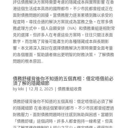
評估債務解決方案時需要考慮的隱藏成本與實際影響 在香
港這個生活成本高昂的國際都市，不少市民都曾經或正在
面對債務問題的困擾。當債務壓力逐漸累積到難以承受的
程度時，尋找合適的解決方案就成為當務之急。在眾多債
務處理方式中，個人自願安排（IVA）和債務重組是相對常
見的選擇，但許多人在考慮這些方案時，往往只關注表面
數字，而忽略了背後可能產生的各種隱藏成本與長期影
響。本文將深入探討在選擇債務解決方案時需要全面考量
的各個層面，幫助讀者做出更明智的財務決策。 了解債務
問題的根本原因...
債務舒緩背後你不知道的五個真相：借定唔借前必
須了解的隱藏細節
by
kiki
|
12 月 2, 2025
|
債務重組收費
債務舒緩背後你不知道的五個真相：借定唔借前必須了解
的隱藏細節 在香港這個繁華的都市，不少市民都曾經歷過
財務壓力，面對債務問題時往往感到無助與困惑。當聽到
「債務舒緩」這個詞時，許多人都會抱持一線希望，但真
正了解其運作機制的人卻少之又少。借定唔借，還得到先