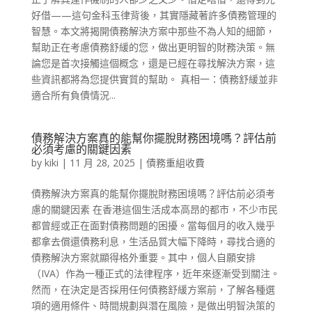
好借——這句金科玉律背後，其實隱藏著許多債務管理的
智慧。本文將揭開債務解決方案中那些不為人知的細節，
幫助正在考慮債務舒緩的您，做出更明智的財務決策。無
論您是首次接觸這個概念，還是已經在尋找解決方案，這
些資訊都將為您提供實質的幫助。 真相一：債務舒緩並非
適合所有負債情況...
債務解決方案真的能幫你擺脫財務困境嗎？評估前
必須考慮的關鍵因素
by
kiki
|
11 月 28, 2025
|
債務重組收費
債務解決方案真的能幫你擺脫財務困境嗎？評估前必須考
慮的關鍵因素 在香港這個生活成本高昂的都市，不少市民
都曾經或正在面對債務問題的困擾。當每個月的收入幾乎
都拿去償還債務利息，生活品質大幅下降時，尋找合適的
債務解決方案就顯得格外重要。其中，個人自願安排
（IVA）作為一種正式的法律程序，近年來逐漸受到關注。
然而，在決定是否採用任何債務舒緩方案前，了解各種選
項的適用條件、時間規劃與潛在風險，是做出明智決策的