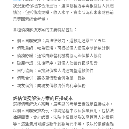
狀況並確保程序合法進行。選擇哪種方案需根據個人具體
情況，包括債務規模、收入水平、資產狀況和未來財務前
景等因素綜合考量。
各種債務解決方案的主要特點包括：
個人自願安排：具法律效力，還款期通常三至五年
債務重組：較為靈活，可根據個人情況定制還款計劃
債務舒緩：通常由非營利機構協助與債權人協商
破產申請：法律程序，對個人信譽有長期影響
自行協商：直接與債權人溝通調整還款條件
債務合併：將多筆債務合併為單一貸款
親友借貸：向親友借款清償高利率債務
評估債務解決方案的直接成本
選擇債務解決方案時，最明顯的考量因素就是直接成本。
以個人自願安排為例，申請過程中涉及多項費用，包括法
律顧問費、會計師費、法院申請費以及破產管理人的費用
等。這些費用可能從數千到數萬元不等，取決於債務複雜