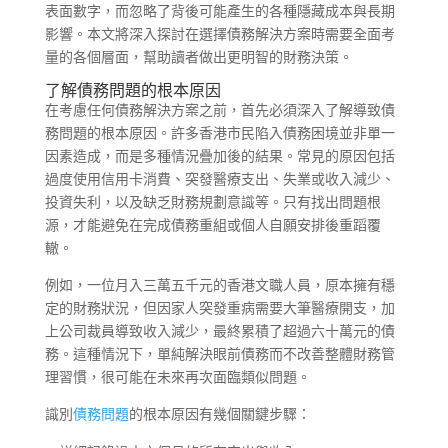
表面數字，而忽略了背後可能產生的各種隱藏成本與長期
影響。本文將深入探討在選擇債務解決方案時需要全面考
量的各個層面，幫助讀者做出更明智的財務決策。
了解債務問題的根本原因
在考慮任何債務解決方案之前，首先必須深入了解導致債
務問題的根本原因。許多香港市民陷入債務困境並非單一
因素造成，而是多種情況疊加後的結果。常見的原因包括
過度使用信用卡消費、突發醫療支出、失業或收入減少、
投資失利，以及缺乏財務規劃意識等。只有找出問題根
源，才能避免在完成債務重組或個人自願安排後重蹈覆
轍。
例如，一位月入三萬五千元的香港文職人員，原本擁有穩
定的財務狀況，但因家人突發重病需要大筆醫療開支，加
上公司裁員導致收入減少，最終累積了超過六十萬元的債
務。這種情況下，單純解決眼前債務而不改善整體財務管
理習慣，很可能在未來再次面臨類似問題。
識別
債務問題
的根本原因有幾個關鍵步驟：