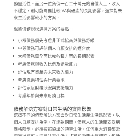
務靈活性。而另一位負債一百二十萬元的自僱人士，收入
不穩定，則可能需要比較IVA與破產的長期影響，選擇對未
來生活影響較小的方案。
根據債務規模選擇方案的要點：
小額債務優先考慮非正式協商與債務舒緩
中等債務可評估個人自願安排的適合度
大額債務需全面比較各種方案的長期影響
考慮債務與收入比例及還款能力
評估現有資產與未來收入潛力
考慮職業特性與行業要求
評估家庭財務狀況與支援能力
考慮年齡與未來財務目標
債務解決方案對日常生活的實際影響
選擇不同的債務解決方案會對日常生活產生深遠影響。以
個人自願安排為例，在還款期間，債務人的生活開支受到
嚴格限制，必須按照協議的預算生活，任何重大消費都需
要獲得許可。這意味著生活方式可能需要大幅調整，包括