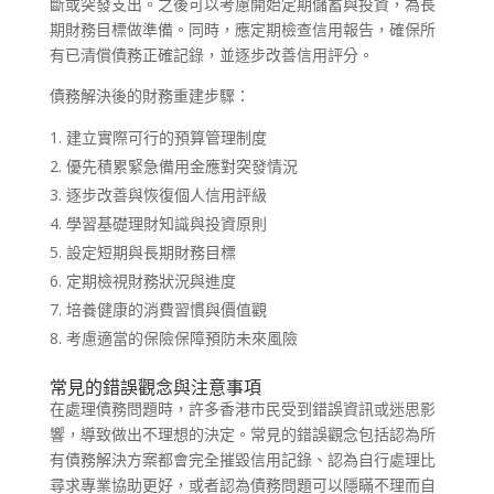
斷或突發支出。之後可以考慮開始定期儲蓄與投資，為長
期財務目標做準備。同時，應定期檢查信用報告，確保所
有已清償債務正確記錄，並逐步改善信用評分。
債務解決後的財務重建步驟：
建立實際可行的預算管理制度
優先積累緊急備用金應對突發情況
逐步改善與恢復個人信用評級
學習基礎理財知識與投資原則
設定短期與長期財務目標
定期檢視財務狀況與進度
培養健康的消費習慣與價值觀
考慮適當的保險保障預防未來風險
常見的錯誤觀念與注意事項
在處理債務問題時，許多香港市民受到錯誤資訊或迷思影
響，導致做出不理想的決定。常見的錯誤觀念包括認為所
有債務解決方案都會完全摧毀信用記錄、認為自行處理比
尋求專業協助更好，或者認為債務問題可以隱瞞不理而自