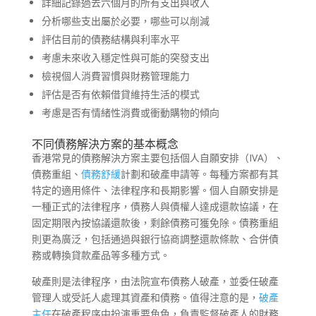
詳細記錄過去六個月的所有支出與收入
分析哪些支出屬於必要，哪些可以削減
評估目前的債務結構與利率水平
考慮未來收入穩定性與可能的突發支出
檢視個人消費習慣與財務管理能力
評估是否有依賴借貸維持生活的模式
考慮是否有情緒性消費或衝動購物的傾向
不同債務解決方案的基本概念
香港常見的債務解決方案主要包括個人自願安排（IVA）、
債務重組、
債務舒緩
計劃和破產申請等。每種方案都有其
特定的適用條件、法律程序和長期影響。個人自願安排是
一種正式的法律程序，債務人與債權人達成還款協議，在
固定期限內按協議還款後，剩餘債務可獲免除。債務重組
則更為廣泛，包括通過與銀行協商調整還款條款、合併債
務或轉換貸款產品等多種方式。
破產則是法律程序，由法院宣布債務人破產，並委任破產
管理人或受託人處理其資產和債務。值得注意的是，
破產
主任
在破產程序中扮演重要角色，負責監督破產人的財務