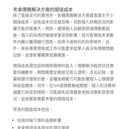
考慮債務解決方案的間接成本
除了直接支付的費用外，各種債務解決方案還會產生不少
間接成本，這些成本往往被忽略，但對個人財務狀況的影
響可能同樣重大。例如，選擇個人自願安排或債務重組
後，個人的信用評級通常會受到影響，這可能導致未來數
年內難以獲得銀行貸款、信用卡或有利的利率條件。此
外，某些專業資格或工作可能要求從業人員沒有債務問題
記錄，這會影響職業發展機會。
間接成本還包括時間與精神的投入。債務解決程序往往需
要持續數年，期間需要定期提交收入證明、支出記錄，並
嚴格遵守還款計劃。這種長期壓力可能影響個人心理健康
與家庭關係。另外，在IVA或債務重組期間，個人的消費與
儲蓄行為受到限制，可能錯失投資機會或無法應對突發情
況，這些都是需要考量的間接成本。
常見的間接成本包括：
信用評級下降的長期影響
未來借貸成本增加的潛在風險