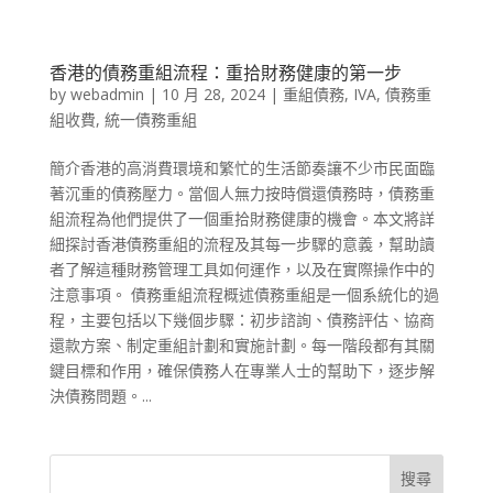
香港的債務重組流程：重拾財務健康的第一步
by
webadmin
|
10 月 28, 2024
|
重組債務
,
IVA
,
債務重
組收費
,
統一債務重組
簡介香港的高消費環境和繁忙的生活節奏讓不少市民面臨
著沉重的債務壓力。當個人無力按時償還債務時，債務重
組流程為他們提供了一個重拾財務健康的機會。本文將詳
細探討香港債務重組的流程及其每一步驟的意義，幫助讀
者了解這種財務管理工具如何運作，以及在實際操作中的
注意事項。 債務重組流程概述債務重組是一個系統化的過
程，主要包括以下幾個步驟：初步諮詢、債務評估、協商
還款方案、制定重組計劃和實施計劃。每一階段都有其關
鍵目標和作用，確保債務人在專業人士的幫助下，逐步解
決債務問題。...
搜尋