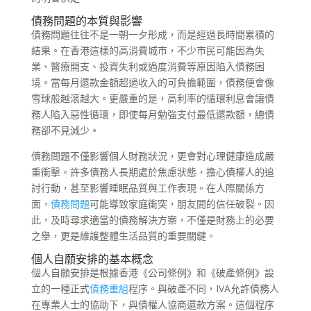
債務問題的本質與影響
債務問題往往不是一朝一夕形成，而是經過長時間累積的
結果。在香港這樣的高消費城市，不少市民可能因為失
業、醫療開支、投資失利或過度消費等原因陷入債務困
境。當每月還款金額超過收入的可負擔範圍，債務便會像
雪球般越滾越大。更嚴重的是，高利率的循環利息會讓債
務人陷入惡性循環，即使每月勉強支付最低還款額，總債
務卻不見減少。
債務問題不僅影響個人財務狀況，更會對心理健康造成嚴
重衝擊。許多債務人長期處於焦慮狀態，擔心債權人的追
討行動，甚至影響睡眠品質與工作表現。在人際關係方
面，
債務問題
可能導致家庭衝突，朋友間的信任破裂。因
此，及時尋求適當的債務解決方案，不僅是財務上的必要
之舉，更是維護整體生活品質的重要關鍵。
個人自願安排的基本概念
個人自願安排是根據香港《公司條例》和《破產條例》設
立的一種正式
債務重組
程序。與破產不同，IVA允許債務人
在專業人士的協助下，與債權人協商還款方案。這個程序