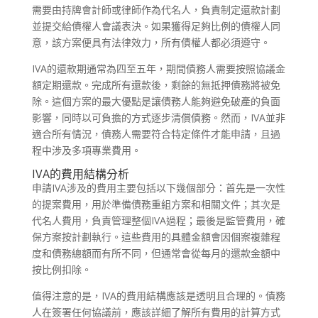
需要由持牌會計師或律師作為代名人，負責制定還款計劃
並提交給債權人會議表決。如果獲得足夠比例的債權人同
意，該方案便具有法律效力，所有債權人都必須遵守。
IVA的還款期通常為四至五年，期間債務人需要按照協議金
額定期還款。完成所有還款後，剩餘的無抵押債務將被免
除。這個方案的最大優點是讓債務人能夠避免破產的負面
影響，同時以可負擔的方式逐步清償債務。然而，IVA並非
適合所有情況，債務人需要符合特定條件才能申請，且過
程中涉及多項專業費用。
IVA的費用結構分析
申請IVA涉及的費用主要包括以下幾個部分：首先是一次性
的提案費用，用於準備債務重組方案和相關文件；其次是
代名人費用，負責管理整個IVA過程；最後是監管費用，確
保方案按計劃執行。這些費用的具體金額會因個案複雜程
度和債務總額而有所不同，但通常會從每月的還款金額中
按比例扣除。
值得注意的是，IVA的費用結構應該是透明且合理的。債務
人在簽署任何協議前，應該詳細了解所有費用的計算方式