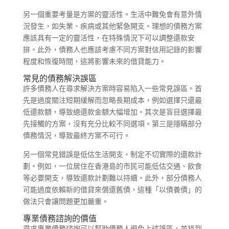
另一個重要考量是方案的靈活性。生活中難免會有意外情
況發生，如失業、疾病或其他緊急開支。理想的債務方案
應該具有一定的靈活性，在特殊情況下可以調整還款安
排。此外，債務人也應該考慮不同方案對信用記錄的影響
程度和恢復時間，這將影響未來的借貸能力。
常見的債務解決誤區
許多債務人在尋求解決方案時容易陷入一些常見誤區。首
先是過度關注短期緩解而忽略長期成本，例如選擇只還最
低還款額，導致總還款金額大幅增加。其次是盲目選擇最
先接觸的方案，沒有充分比較不同選項。第三是隱瞞部分
債務情況，導致最終方案不可行。
另一個常見錯誤是低估生活開支，制定不切實際的還款計
劃。例如，一位居住在香港島的市民可能低估交通、飲食
等必要開支，導致還款計劃難以持續。此外，部分債務人
可能過度依賴新的借貸來償還舊債，這種「以債養債」的
做法只會讓問題更加嚴重。
專業債務諮詢的價值
尋求專業債務諮詢可以幫助債務人避免上述誤區，並找到