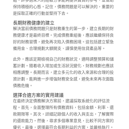
保持積極的心態。記住，債務問題是可以解決的，重要的
是採取正確的行動並堅持下去。
長期財務健康的建立
解決當前債務問題只是財務重生的第一步，建立長期的財
務健康才是最終目標。完成債務重組後，應該繼續保持良
好的財務習慣，避免再次陷入債務困境。這包括建立緊急
備用金、合理規劃大額開支、謹慎使用信貸產品等。
此外，應該定期檢視自己的財務狀況，適時調整預算和儲
蓄計劃。隨着收入增加或生活狀況變化，財務規劃也應該
相應調整。長期而言，建立多元化的收入來源和合理的投
資計劃，能夠進一步增強財務安全感，避免未來再次面臨
債務危機。
選擇合適方案的實用建議
在最終決定債務解決方案前，建議採取系統化的評估流
程。首先，全面整理所有債務資料，包括金額、利率、還
款期限等。其次，詳細記錄個人的收入與支出，了解實際
的還款能力。然後，尋求多個專業意見，比較不同方案的
優劣。最後，選擇最符合長期利益的方案，並嚴格執行。