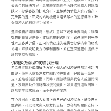
最適合的解決方案。專業顧問能夠全面評估債務人的財務
狀況，提供客觀的比較分析，並協助與債權人進行協商。
更重要的是，正規的諮詢機構會遵循嚴格的道德標準，確
保債務人的利益得到保障。
選擇債務諮詢服務時，應該注意以下幾個重要面向：服務
機構的資質與信譽、收費結構的透明度、跟進服務的完整
性以及客戶評價。正規的債務諮詢機構會提供清晰的服務
協議，詳細說明雙方的權利義務，並在整個過程中提供持
續的支持與指導。
債務解決過程中的自我管理
無論選擇哪種債務解決方案，個人的財務紀律都是成功的
關鍵。債務人應該建立詳細的預算計劃，追蹤每一筆開
支，並培養儲蓄習慣。同時，應該積極與代名人或顧問溝
通，及時反映任何財務狀況的變化。如果遇到還款困難，
應該盡早尋求協助，而不是逃避問題。
在心理層面，債務人應該正視自己的財務狀況，避免自責
或逃避。可以尋求家人朋友的支持，或參加相關的支持小
組。許多過來人的經驗分享能夠提供寶貴的參考，並幫助