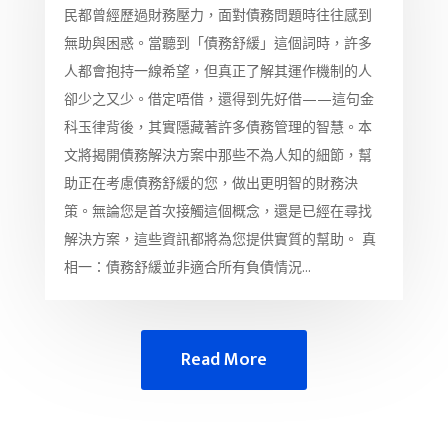
民都曾經歷過財務壓力，面對債務問題時往往感到
無助與困惑。當聽到「債務舒緩」這個詞時，許多
人都會抱持一線希望，但真正了解其運作機制的人
卻少之又少。借定唔借，還得到先好借——這句金
科玉律背後，其實隱藏著許多債務管理的智慧。本
文將揭開債務解決方案中那些不為人知的細節，幫
助正在考慮債務舒緩的您，做出更明智的財務決
策。無論您是首次接觸這個概念，還是已經在尋找
解決方案，這些資訊都將為您提供實質的幫助。 真
相一：債務舒緩並非適合所有負債情況...
Read More